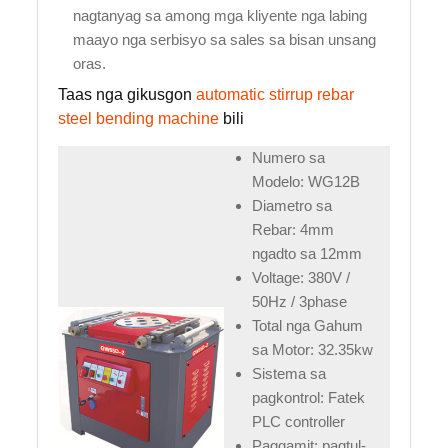
nagtanyag sa among mga kliyente nga labing
maayo nga serbisyo sa sales sa bisan unsang
oras.
Taas nga gikusgon
automatic stirrup rebar
steel bending machine
bili
Numero sa
Modelo: WG12B
Diametro sa
Rebar: 4mm
ngadto sa 12mm
Voltage: 380V /
50Hz / 3phase
Total nga Gahum
sa Motor: 32.35kw
Sistema sa
pagkontrol: Fatek
PLC controller
Paggamit: pagtul-