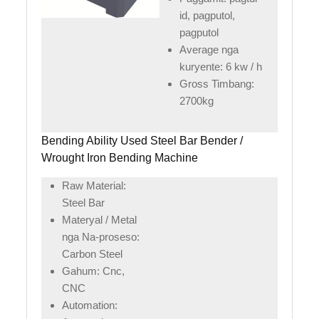
id, pagputol,
pagputol
Average nga
kuryente: 6 kw / h
Gross Timbang:
2700kg
Bending Ability Used Steel Bar Bender /
Wrought Iron Bending Machine
Raw Material:
Steel Bar
Materyal / Metal
nga Na-proseso:
Carbon Steel
Gahum: Cnc,
CNC
Automation: