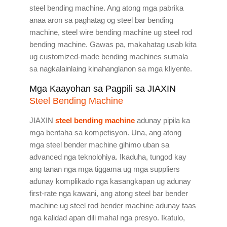
steel bending machine. Ang atong mga pabrika
anaa aron sa paghatag og steel bar bending
machine, steel wire bending machine ug steel rod
bending machine. Gawas pa, makahatag usab kita
ug customized-made bending machines sumala
sa nagkalainlaing kinahanglanon sa mga kliyente.
Mga Kaayohan sa Pagpili sa JIAXIN
Steel Bending Machine
JIAXIN
steel bending machine
adunay pipila ka
mga bentaha sa kompetisyon. Una, ang atong
mga steel bender machine gihimo uban sa
advanced nga teknolohiya. Ikaduha, tungod kay
ang tanan nga mga tiggama ug mga suppliers
adunay komplikado nga kasangkapan ug adunay
first-rate nga kawani, ang atong steel bar bender
machine ug steel rod bender machine adunay taas
nga kalidad apan dili mahal nga presyo. Ikatulo,