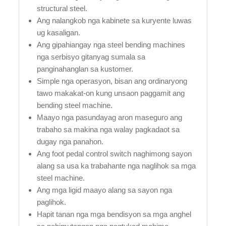
structural steel.
Ang nalangkob nga kabinete sa kuryente luwas
ug kasaligan.
Ang gipahiangay nga steel bending machines
nga serbisyo gitanyag sumala sa
panginahanglan sa kustomer.
Simple nga operasyon, bisan ang ordinaryong
tawo makakat-on kung unsaon paggamit ang
bending steel machine.
Maayo nga pasundayag aron maseguro ang
trabaho sa makina nga walay pagkadaot sa
dugay nga panahon.
Ang foot pedal control switch naghimong sayon
alang sa usa ka trabahante nga naglihok sa mga
steel machine.
Ang mga ligid maayo alang sa sayon nga
paglihok.
Hapit tanan nga mga bendisyon sa mga anghel