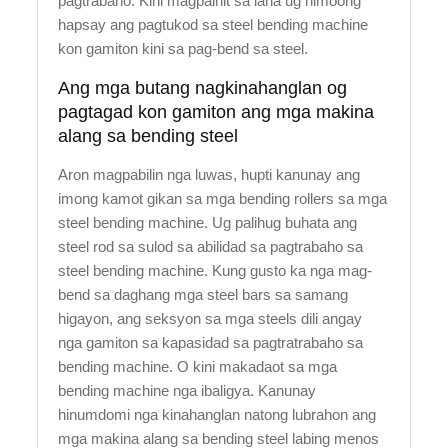
pagtrabaho. Kini magpainit sa lana ug himoong
hapsay ang pagtukod sa steel bending machine
kon gamiton kini sa pag-bend sa steel.
Ang mga butang nagkinahanglan og
pagtagad kon gamiton ang mga makina
alang sa bending steel
Aron magpabilin nga luwas, hupti kanunay ang
imong kamot gikan sa mga bending rollers sa mga
steel bending machine. Ug palihug buhata ang
steel rod sa sulod sa abilidad sa pagtrabaho sa
steel bending machine. Kung gusto ka nga mag-
bend sa daghang mga steel bars sa samang
higayon, ang seksyon sa mga steels dili angay
nga gamiton sa kapasidad sa pagtratrabaho sa
bending machine. O kini makadaot sa mga
bending machine nga ibaligya. Kanunay
hinumdomi nga kinahanglan natong lubrahon ang
mga makina alang sa bending steel labing menos