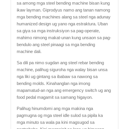
sa among mga steel bending machine bisan kung
ikaw layman. Giprodyus namo ang tanan namong
mga bending machines alang sa steel nga adunay
humanized design ug yano nga estraktura. Uban
sa giya sa mga instruksiyon sa pag-operate,
mahimo nimong makat-unan kung unsaon sa pag-
bendulo ang steel pinaagi sa mga bending
machine dali.
Sa dili pa nimo sugdan ang steel rebar bending
machine, palihug siguroha nga walay bisan unsa
nga liki ug gintang sa ibabaw sa nawong sa
bending molds. Kinahanglan nga imong
mapamatud-an nga ang emergency switch ug ang
food pedal magamit sa samang higayon.
Palihug hinumdomi ang mga makina nga
pagmugna og mga steel idle sulod sa pipila ka
mga minuto sa wala pa kini magsugod sa