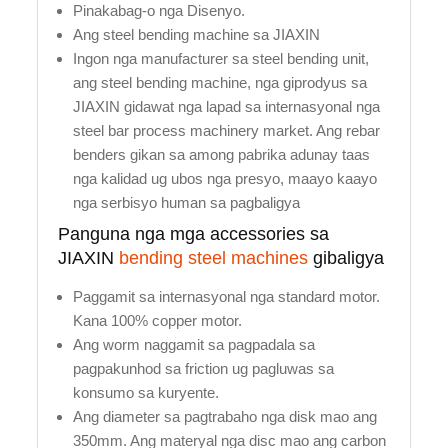
Pinakabag-o nga Disenyo.
Ang steel bending machine sa JIAXIN
Ingon nga manufacturer sa steel bending unit,
ang steel bending machine, nga giprodyus sa
JIAXIN gidawat nga lapad sa internasyonal nga
steel bar process machinery market. Ang rebar
benders gikan sa among pabrika adunay taas
nga kalidad ug ubos nga presyo, maayo kaayo
nga serbisyo human sa pagbaligya
Panguna nga mga accessories sa
JIAXIN
bending steel machines
gibaligya
Paggamit sa internasyonal nga standard motor.
Kana 100% copper motor.
Ang worm naggamit sa pagpadala sa
pagpakunhod sa friction ug pagluwas sa
konsumo sa kuryente.
Ang diameter sa pagtrabaho nga disk mao ang
350mm. Ang materyal nga disc mao ang carbon