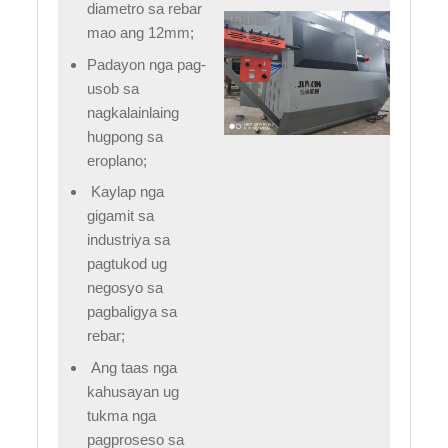
diametro sa rebar
mao ang 12mm;
Padayon nga pag-
usob sa
nagkalainlaing
hugpong sa
eroplano;
Kaylap nga
gigamit sa
industriya sa
pagtukod ug
negosyo sa
pagbaligya sa
rebar;
Ang taas nga
kahusayan ug
tukma nga
pagproseso sa