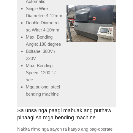
Automatic
Single Wire
Diameter: 4-12mm
Double Diametro
sa Wire: 4-10mm
Max. Bending
Angle: 180 degree
Boltahe: 380V /
220V
Max. Bending
Speed: 1200 ° /
sec
Mga pulong: steel
bending machine
Sa unsa nga paagi mabuak ang puthaw
pinaagi sa mga bending machine
Nakita nimo nga sayon ra kaayo ang pag-operate