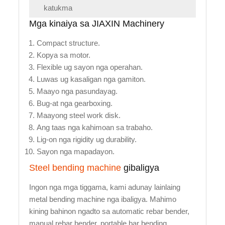
katukma
Mga kinaiya sa JIAXIN Machinery
Compact structure.
Kopya sa motor.
Flexible ug sayon nga operahan.
Luwas ug kasaligan nga gamiton.
Maayo nga pasundayag.
Bug-at nga gearboxing.
Maayong steel work disk.
Ang taas nga kahimoan sa trabaho.
Lig-on nga rigidity ug durability.
Sayon nga mapadayon.
Steel bending machine
gibaligya
Ingon nga mga tiggama, kami adunay lainlaing
metal bending machine nga ibaligya. Mahimo
kining bahinon ngadto sa automatic rebar bender,
manual rebar bender, portable bar bending