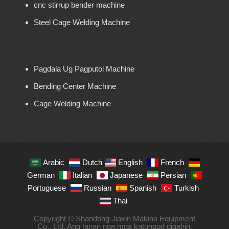
cnc stirrup bender machine
Steel Cage Welding Machine
Pagdala Ug Pagputol Machine
Bending Center Machine
Cage Welding Machine
Arabic
Dutch
English
French
German
Italian
Japanese
Persian
Portuguese
Russian
Spanish
Turkish
Thai
Copyright © Shandong Jiaxin Makina Equipment
Co., Ltd. Ang tanan nga mga katungod gigahin.