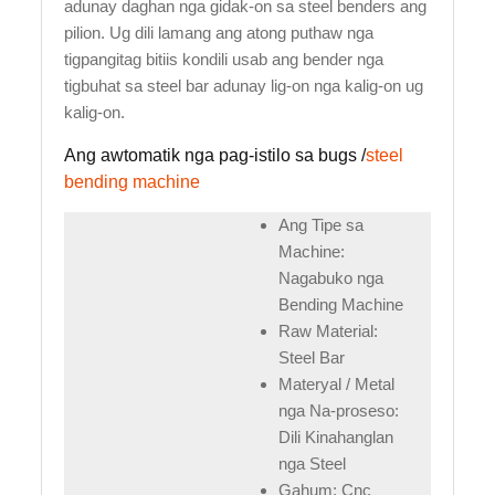
adunay daghan nga gidak-on sa steel benders ang
pilion. Ug dili lamang ang atong puthaw nga
tigpangitag bitiis kondili usab ang bender nga
tigbuhat sa steel bar adunay lig-on nga kalig-on ug
kalig-on.
Ang awtomatik nga pag-istilo sa bugs /
steel
bending machine
Ang Tipe sa
Machine:
Nagabuko nga
Bending Machine
Raw Material:
Steel Bar
Materyal / Metal
nga Na-proseso:
Dili Kinahanglan
nga Steel
Gahum: Cnc