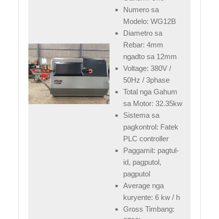
Numero sa
Modelo: WG12B
Diametro sa
Rebar: 4mm
ngadto sa 12mm
Voltage: 380V /
50Hz / 3phase
Total nga Gahum
sa Motor: 32.35kw
Sistema sa
pagkontrol: Fatek
PLC controller
Paggamit: pagtul-
id, pagputol,
pagputol
Average nga
kuryente: 6 kw / h
Gross Timbang: