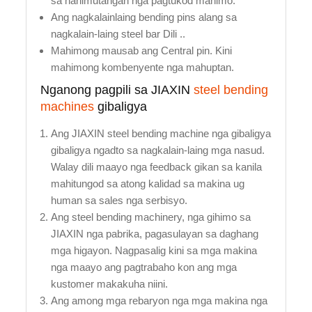
sa nahimutangan nga pagtukod mahimo.
Ang nagkalainlaing bending pins alang sa
nagkalain-laing steel bar Dili ..
Mahimong mausab ang Central pin. Kini
mahimong kombenyente nga mahuptan.
Nganong pagpili sa JIAXIN
steel bending
machines
gibaligya
Ang JIAXIN steel bending machine nga gibaligya
gibaligya ngadto sa nagkalain-laing mga nasud.
Walay dili maayo nga feedback gikan sa kanila
mahitungod sa atong kalidad sa makina ug
human sa sales nga serbisyo.
Ang steel bending machinery, nga gihimo sa
JIAXIN nga pabrika, pagasulayan sa daghang
mga higayon. Nagpasalig kini sa mga makina
nga maayo ang pagtrabaho kon ang mga
kustomer makakuha niini.
Ang among mga rebaryon nga mga makina nga