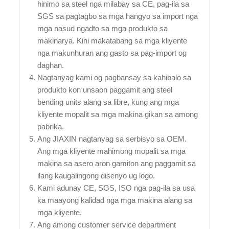
hinimo sa steel nga milabay sa CE, pag-ila sa
SGS sa pagtagbo sa mga hangyo sa import nga
mga nasud ngadto sa mga produkto sa
makinarya. Kini makatabang sa mga kliyente
nga makunhuran ang gasto sa pag-import og
daghan.
Nagtanyag kami og pagbansay sa kahibalo sa
produkto kon unsaon paggamit ang steel
bending units alang sa libre, kung ang mga
kliyente mopalit sa mga makina gikan sa among
pabrika.
Ang JIAXIN nagtanyag sa serbisyo sa OEM.
Ang mga kliyente mahimong mopalit sa mga
makina sa asero aron gamiton ang paggamit sa
ilang kaugalingong disenyo ug logo.
Kami adunay CE, SGS, ISO nga pag-ila sa usa
ka maayong kalidad nga mga makina alang sa
mga kliyente.
Ang among customer service department