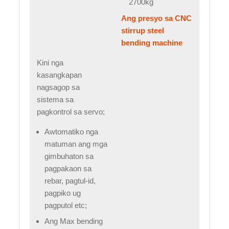
2700kg
Ang presyo sa CNC
stirrup steel
bending machine
Kini nga
kasangkapan
nagsagop sa
sistema sa
pagkontrol sa servo;
Awtomatiko nga
matuman ang mga
gimbuhaton sa
pagpakaon sa
rebar, pagtul-id,
pagpiko ug
pagputol etc;
Ang Max bending