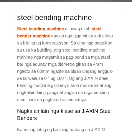
steel bending machine
Steel bending machine
gitawag usab
steel
bender machine
kaylap nga gigamit sa industriya
sa bilding ug konstraksyon. Sa diha nga pagtukod
sa usa ka building, ang steel bending machine
mahimo nga magamit sa pag-bend sa mga steel
bar nga adunay mga diametro gikan sa 4mm
ngadto sa 60mm ngadto sa bisan unsang anggulo
sa taliwala sa 0 ° ug 180 °. Ug ang JIAXIN steel
bending machine gidisenyo aron mahimamat ang
nagkalain-laing panginahanglan sa mga bending
steel bars sa pagtukod sa industriya.
Nagkalainlain nga klase sa JIAXIN Steel
Benders
Kami naghatag og lainlaing matang sa JIAXIN