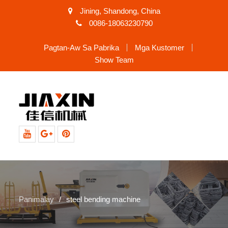
Jining, Shandong, China
0086-18063230790
Pagtan-Aw Sa Pabrika
Mga Kustomer
Show Team
Youtube
Google+
Pinterest
Panimalay
steel bending machine