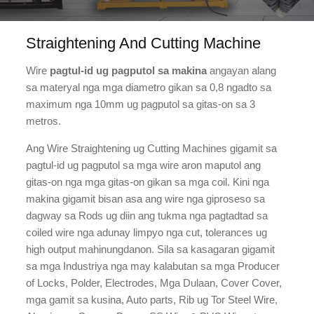
Straightening And Cutting Machine
Wire
pagtul-id ug pagputol sa makina
angayan alang
sa materyal nga mga diametro gikan sa 0,8 ngadto sa
maximum nga 10mm ug pagputol sa gitas-on sa 3
metros.
Ang Wire Straightening ug Cutting Machines gigamit sa
pagtul-id ug pagputol sa mga wire aron maputol ang
gitas-on nga mga gitas-on gikan sa mga coil. Kini nga
makina gigamit bisan asa ang wire nga giproseso sa
dagway sa Rods ug diin ang tukma nga pagtadtad sa
coiled wire nga adunay limpyo nga cut, tolerances ug
high output mahinungdanon. Sila sa kasagaran gigamit
sa mga Industriya nga may kalabutan sa mga Producer
of Locks, Polder, Electrodes, Mga Dulaan, Cover Cover,
mga gamit sa kusina, Auto parts, Rib ug Tor Steel Wire,