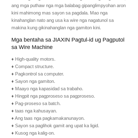
ang mga puthaw nga mga balabag gipanglimpyohan aron
kini mahimong mas sayon sa pagdala. Mao nga
kinahanglan nato ang usa ka wire nga nagatunol sa
makina kung gikinahanglan nga gamiton kini.
Mga bentaha sa JIAXIN Pagtul-id ug Pagputol
sa Wire Machine
♦ High-quality motors.
♦ Compact structure.
♦ Pagkontrol sa computer.
♦ Sayon nga gamiton.
♦ Maayo nga kapasidad sa trabaho.
♦ Hingpit nga pagproseso sa pagproseso.
♦ Pag-proseso sa batch.
♦ taas nga kahusayan.
♦ Ang taas nga pagkamakanunayon.
♦ Sayon sa paglihok gamit ang upat ka ligid.
♦ Kusog nga kalig-on.