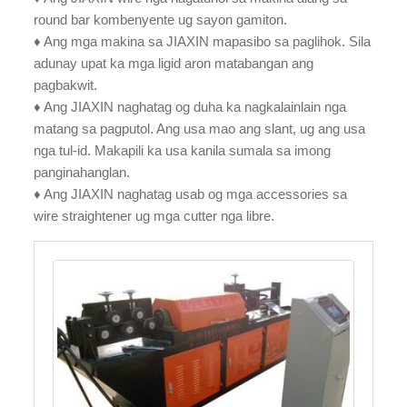
round bar kombenyente ug sayon gamiton.
♦ Ang mga makina sa JIAXIN mapasibo sa paglihok. Sila
adunay upat ka mga ligid aron matabangan ang
pagbakwit.
♦ Ang JIAXIN naghatag og duha ka nagkalainlain nga
matang sa pagputol. Ang usa mao ang slant, ug ang usa
nga tul-id. Makapili ka usa kanila sumala sa imong
panginahanglan.
♦ Ang JIAXIN naghatag usab og mga accessories sa
wire straightener ug mga cutter nga libre.