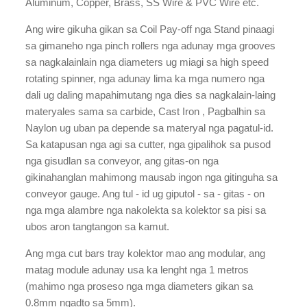
Aluminum, Copper, Brass, SS Wire & PVC Wire etc.
Ang wire gikuha gikan sa Coil Pay-off nga Stand pinaagi
sa gimaneho nga pinch rollers nga adunay mga grooves
sa nagkalainlain nga diameters ug miagi sa high speed
rotating spinner, nga adunay lima ka mga numero nga
dali ug daling mapahimutang nga dies sa nagkalain-laing
materyales sama sa carbide, Cast Iron , Pagbalhin sa
Naylon ug uban pa depende sa materyal nga pagatul-id.
Sa katapusan nga agi sa cutter, nga gipalihok sa pusod
nga gisudlan sa conveyor, ang gitas-on nga
gikinahanglan mahimong mausab ingon nga gitinguha sa
conveyor gauge. Ang tul - id ug giputol - sa - gitas - on
nga mga alambre nga nakolekta sa kolektor sa pisi sa
ubos aron tangtangon sa kamut.
Ang mga cut bars tray kolektor mao ang modular, ang
matag module adunay usa ka lenght nga 1 metros
(mahimo nga proseso nga mga diameters gikan sa
0.8mm ngadto sa 5mm).