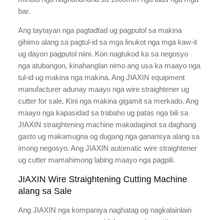
bar.
Ang taytayan nga pagtadtad ug pagputol sa makina
gihimo alang sa pagtul-id sa mga linukot nga mga kaw-it
ug dayon pagputol niini. Kon nagtukod ka sa negosyo
nga atubangon, kinahanglan nimo ang usa ka maayo nga
tul-id ug makina nga makina. Ang JIAXIN equipment
manufacturer adunay maayo nga wire straightener ug
cutter for sale. Kini nga makina gigamit sa merkado. Ang
maayo nga kapasidad sa trabaho ug patas nga bili sa
JIAXIN straightening machine makadaginot sa daghang
gasto ug makamugna og dugang nga ganansya alang sa
imong negosyo. Ang JIAXIN automatic wire straightener
ug cutter mamahimong labing maayo nga pagpili.
JIAXIN Wire Straightening Cutting Machine
alang sa Sale
Ang JIAXIN nga kompaniya naghatag og nagkalainlain