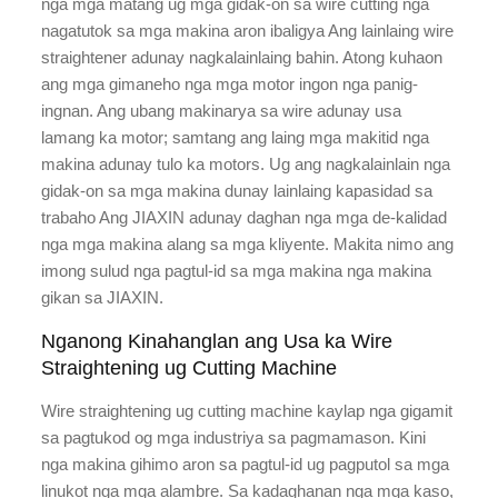
nga mga matang ug mga gidak-on sa wire cutting nga
nagatutok sa mga makina aron ibaligya Ang lainlaing wire
straightener adunay nagkalainlaing bahin. Atong kuhaon
ang mga gimaneho nga mga motor ingon nga panig-
ingnan. Ang ubang makinarya sa wire adunay usa
lamang ka motor; samtang ang laing mga makitid nga
makina adunay tulo ka motors. Ug ang nagkalainlain nga
gidak-on sa mga makina dunay lainlaing kapasidad sa
trabaho Ang JIAXIN adunay daghan nga mga de-kalidad
nga mga makina alang sa mga kliyente. Makita nimo ang
imong sulud nga pagtul-id sa mga makina nga makina
gikan sa JIAXIN.
Nganong Kinahanglan ang Usa ka Wire
Straightening ug Cutting Machine
Wire straightening ug cutting machine kaylap nga gigamit
sa pagtukod og mga industriya sa pagmamason. Kini
nga makina gihimo aron sa pagtul-id ug pagputol sa mga
linukot nga mga alambre. Sa kadaghanan nga mga kaso,