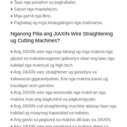
♦ Taas nga panahon sa pagtrabaho.
♦ Sayon nga mapadayon.
♦ Mga gamit nga libre.
♦ Paghatag og mga kinaugalingon nga makinarya.
Nganong Pilia ang JIAXIN Wire Straightening
ug Cutting Machines?
♦ Ang JIAXIN wire nga mga lakang ug mga makina nga
giputol sa makatarunganon gidisenyo uban ang taas nga
kalidad nga materyal ug high tech.
♦ Ang JIAXIN wire straightener ug garantiya sa
kaluwasan gigarantiyahan. Kini nga makina luwas ug
kasaligan aron gamiton.
♦ Ang JIAXIN wire nga awtomatik nga makit-an nga
makina mao ang pagkontrol sa pagkompyuter.
♦ Ang JIAXIN coil straightening machine adunay taas nga
kalidad ug maayong kapasidad sa trabaho.
♦ Ang gasto sa pagtunol sa makina dili taas sa JIAXIN.
♦ Ang JIAXIN wire nga nagatunol sa makina alang sa