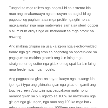
Tungod sa mga rollers nga nagatul-id sa sistema kini
mao ang pinakamaayo nga solusyon sa pagtul-id ug
pagputol ug paghulma sa mga profile nga gihimo sa
nagkalainlain nga mga materyales sama sa steel, copper
o aluminum alloys nga dili makadaut sa mga profile sa
nawong.
Ang makina gitigum sa usa ka lig-on nga electro-welded
frame nga gipunting aron sa paghatag sa oportunidad sa
pagtigum sa makina ginamit ang lain-laing mga
straightener ug cutter nga gidak-on ug upat ka lain-laing
mga feeder nga mga modelo.
Ang pagputol sa gitas-on sayon kaayo nga ibutang: kini
igo nga i-type ang gikinahanglan nga gitas-on gamit ang
touch-screen. Ang tulin nga pagpakaon mahimong
moabot gikan sa 5% ngadto sa 100% sa maximum nga
gitugot nga gikusgon, nga mao ang 100 ka mga bar /
minuto nga naghunahuna sa 1000mm nga taas nga mga