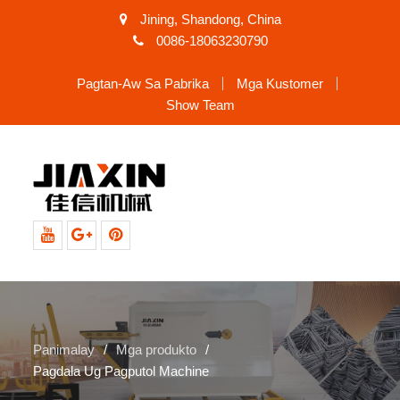
Jining, Shandong, China
0086-18063230790
Pagtan-Aw Sa Pabrika
Mga Kustomer
Show Team
Youtube
Google+
Pinterest
Panimalay
Mga produkto
Pagdala Ug Pagputol Machine