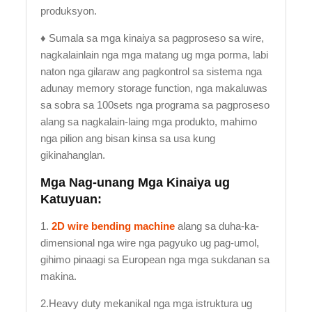
produksyon.
♦ Sumala sa mga kinaiya sa pagproseso sa wire,
nagkalainlain nga mga matang ug mga porma, labi
naton nga gilaraw ang pagkontrol sa sistema nga
adunay memory storage function, nga makaluwas
sa sobra sa 100sets nga programa sa pagproseso
alang sa nagkalain-laing mga produkto, mahimo
nga pilion ang bisan kinsa sa usa kung
gikinahanglan.
Mga Nag-unang Mga Kinaiya ug
Katuyuan:
1.
2D wire bending machine
alang sa duha-ka-
dimensional nga wire nga pagyuko ug pag-umol,
gihimo pinaagi sa European nga mga sukdanan sa
makina.
2.Heavy duty mekanikal nga mga istruktura ug