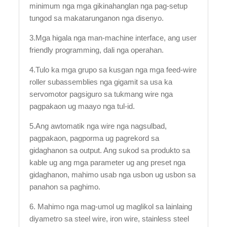
minimum nga mga gikinahanglan nga pag-setup
tungod sa makatarunganon nga disenyo.
3.Mga higala nga man-machine interface, ang user
friendly programming, dali nga operahan.
4.Tulo ka mga grupo sa kusgan nga mga feed-wire
roller subassemblies nga gigamit sa usa ka
servomotor pagsiguro sa tukmang wire nga
pagpakaon ug maayo nga tul-id.
5.Ang awtomatik nga wire nga nagsulbad,
pagpakaon, pagporma ug pagrekord sa
gidaghanon sa output. Ang sukod sa produkto sa
kable ug ang mga parameter ug ang preset nga
gidaghanon, mahimo usab nga usbon ug usbon sa
panahon sa paghimo.
6. Mahimo nga mag-umol ug maglikol sa lainlaing
diyametro sa steel wire, iron wire, stainless steel