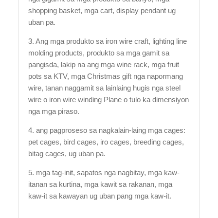
shopping basket, mga cart, display pendant ug
uban pa.
3. Ang mga produkto sa iron wire craft, lighting line
molding products, produkto sa mga gamit sa
pangisda, lakip na ang mga wine rack, mga fruit
pots sa KTV, mga Christmas gift nga napormang
wire, tanan naggamit sa lainlaing hugis nga steel
wire o iron wire winding Plane o tulo ka dimensiyon
nga mga piraso.
4. ang pagproseso sa nagkalain-laing mga cages:
pet cages, bird cages, iro cages, breeding cages,
bitag cages, ug uban pa.
5. mga tag-init, sapatos nga nagbitay, mga kaw-
itanan sa kurtina, mga kawit sa rakanan, mga
kaw-it sa kawayan ug uban pang mga kaw-it.