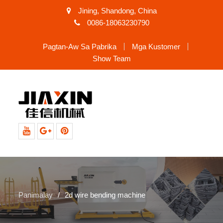
Jining, Shandong, China
0086-18063230790
Pagtan-Aw Sa Pabrika
Mga Kustomer
Show Team
Youtube
Google+
Pinterest
Panimalay
2d wire bending machine