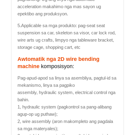
acceleration makahimo nga mas sayon ug
epektibo ang produksyon.
5.Applicable sa mga produkto: pag-seat seat
suspension sa car, skeleton sa visor, car lock rod,
wire arts ug crafts, limpyo nga tableware bracket,
storage cage, shopping cart, etc
Awtomatik nga 2D wire bending
machine
komposisyon:
Pag-apud-apod sa linya sa asembliya, pagtul-id sa
mekanismo, linya sa pagpiko
assembly, hydraulic system, electrical control nga
bahin.
1, hydraulic system (pagkontrol sa pang-alibang
agup-op ug puthaw);
2, wire assembly (aron makompleto ang pagdala
sa mga materyales);