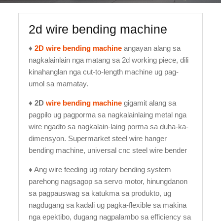
2d wire bending machine
♦
2D wire bending machine
angayan alang sa
nagkalainlain nga matang sa 2d working piece, dili
kinahanglan nga cut-to-length machine ug pag-
umol sa mamatay.
♦
2D
wire bending machine
gigamit alang sa
pagpilo ug pagporma sa nagkalainlaing metal nga
wire ngadto sa nagkalain-laing porma sa duha-ka-
dimensyon. Supermarket steel wire hanger
bending machine, universal cnc steel wire bender
♦ Ang wire feeding ug rotary bending system
parehong nagsagop sa servo motor, hinungdanon
sa pagpauswag sa katukma sa produkto, ug
nagdugang sa kadali ug pagka-flexible sa makina
nga epektibo, dugang nagpalambo sa efficiency sa