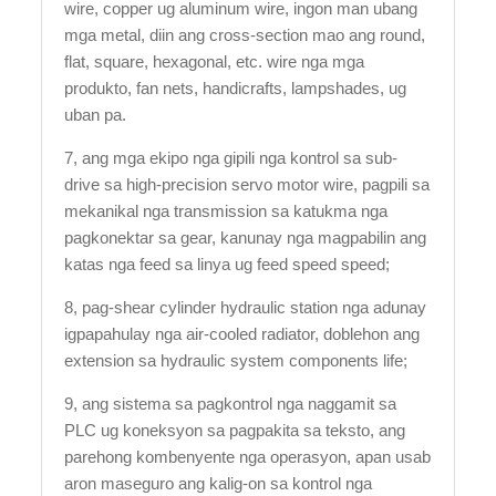
wire, copper ug aluminum wire, ingon man ubang
mga metal, diin ang cross-section mao ang round,
flat, square, hexagonal, etc. wire nga mga
produkto, fan nets, handicrafts, lampshades, ug
uban pa.
7, ang mga ekipo nga gipili nga kontrol sa sub-
drive sa high-precision servo motor wire, pagpili sa
mekanikal nga transmission sa katukma nga
pagkonektar sa gear, kanunay nga magpabilin ang
katas nga feed sa linya ug feed speed speed;
8, pag-shear cylinder hydraulic station nga adunay
igpapahulay nga air-cooled radiator, doblehon ang
extension sa hydraulic system components life;
9, ang sistema sa pagkontrol nga naggamit sa
PLC ug koneksyon sa pagpakita sa teksto, ang
parehong kombenyente nga operasyon, apan usab
aron maseguro ang kalig-on sa kontrol nga