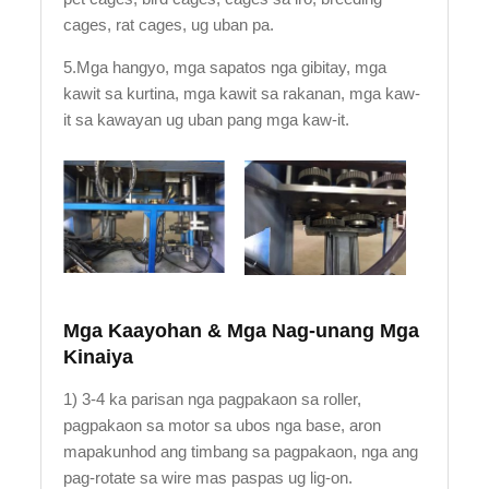
cages, rat cages, ug uban pa.
5.Mga hangyo, mga sapatos nga gibitay, mga
kawit sa kurtina, mga kawit sa rakanan, mga kaw-
it sa kawayan ug uban pang mga kaw-it.
Mga Kaayohan & Mga Nag-unang Mga
Kinaiya
1) 3-4 ka parisan nga pagpakaon sa roller,
pagpakaon sa motor sa ubos nga base, aron
mapakunhod ang timbang sa pagpakaon, nga ang
pag-rotate sa wire mas paspas ug lig-on.