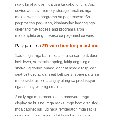
nga gikinahanglan nga usa ka dakong luna. Ang
device adunay memory storage function, nga
makaluwas sa programa sa pagproseso. Sa
pagproseso pag-usab, kinahanglan lamang nga
direktang ma-access ang programa aron
makompleto ang proseso sa pag-umol sa wire.
Paggamit sa
2D wire bending machine
1.auto nga mga bahin: kalabera sa car seat, door
lock lever, serpentine spring, lakip ang single
snake ug double snake, car cat head circlip, car
seat belt circlip, car seat belt parts, spare parts sa
motorsiklo, bisikleta angay alang sa produksyon
nga adunay wire nga makina;
2.daily nga mga produkto sa hardware: mga
display sa kusina, mga racks, mga beatle sa itlog,
mga cabinet pull, ug mga refrigerator, mga racks
nga gigamit sa mga produkto sa banyo, mga