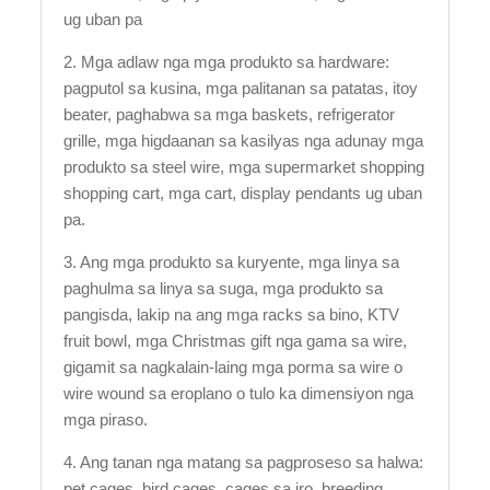
ug uban pa
2. Mga adlaw nga mga produkto sa hardware:
pagputol sa kusina, mga palitanan sa patatas, itoy
beater, paghabwa sa mga baskets, refrigerator
grille, mga higdaanan sa kasilyas nga adunay mga
produkto sa steel wire, mga supermarket shopping
shopping cart, mga cart, display pendants ug uban
pa.
3. Ang mga produkto sa kuryente, mga linya sa
paghulma sa linya sa suga, mga produkto sa
pangisda, lakip na ang mga racks sa bino, KTV
fruit bowl, mga Christmas gift nga gama sa wire,
gigamit sa nagkalain-laing mga porma sa wire o
wire wound sa eroplano o tulo ka dimensiyon nga
mga piraso.
4. Ang tanan nga matang sa pagproseso sa halwa:
pet cages, bird cages, cages sa iro, breeding