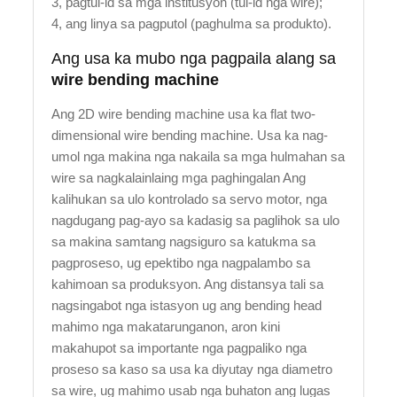
3, pagtul-id sa mga institusyon (tul-id nga wire);
4, ang linya sa pagputol (paghulma sa produkto).
Ang usa ka mubo nga pagpaila alang sa
wire bending machine
Ang 2D wire bending machine usa ka flat two-
dimensional wire bending machine. Usa ka nag-
umol nga makina nga nakaila sa mga hulmahan sa
wire sa nagkalainlaing mga paghingalan Ang
kalihukan sa ulo kontrolado sa servo motor, nga
nagdugang pag-ayo sa kadasig sa paglihok sa ulo
sa makina samtang nagsiguro sa katukma sa
pagproseso, ug epektibo nga nagpalambo sa
kahimoan sa produksyon. Ang distansya tali sa
nagsingabot nga istasyon ug ang bending head
mahimo nga makatarunganon, aron kini
makahupot sa importante nga pagpaliko nga
proseso sa kaso sa usa ka diyutay nga diametro
sa wire, ug mahimo usab nga buhaton ang lugas