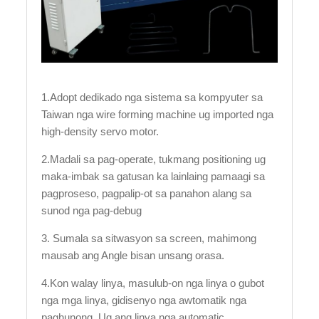
1.Adopt dedikado nga sistema sa kompyuter sa
Taiwan nga wire forming machine ug imported nga
high-density servo motor.
2.Madali sa pag-operate, tukmang positioning ug
maka-imbak sa gatusan ka lainlaing pamaagi sa
pagproseso, pagpalip-ot sa panahon alang sa
sunod nga pag-debug
3. Sumala sa sitwasyon sa screen, mahimong
mausab ang Angle bisan unsang orasa.
4.Kon walay linya, masulub-on nga linya o gubot
nga mga linya, gidisenyo nga awtomatik nga
paghunong. Ug ang linya nga automatic